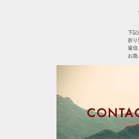
下記
折り
返信
お急
CONTAC