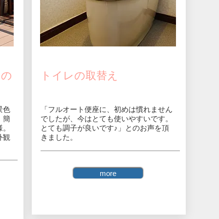
目の
​トイレの取替え
景色
「フルオート便座に、初めは慣れません
、簡
でしたが、今はとても使いやすいです。
様。
とても調子が良いです♪」とのお声を頂
外観
きました。
more