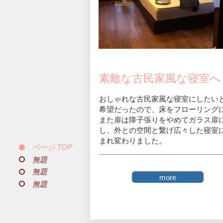
​素敵な古民家風な寝室へ
おしゃれな古民家風な寝室にしたい
希望だったので、床をフローリング
​また扉は障子張りをやめてガラス扉
し、外との空間と繋げ広々した寝室
まれ変わりました。
ページ TOP
無題
無題
more
無題