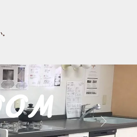
い。
OOM