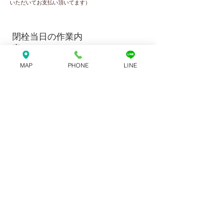
いただいてお支払い頂いてます）
閉栓当日の作業内
容
・メーター閉栓
MAP
PHONE
LINE
・ガス栓止め
・指針の記入
​※基本立ち会っていただく必要はございません
​但し、指定のアパートからの退去の場合保証金の返金がご
ざいますので、当日に精算＆返金をさせて頂きます。
（お振込にて返金も対応できます）​
株式会社
長野県上伊那郡箕輪町中箕輪9707-1