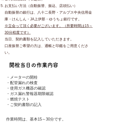
​お支払い方法（自動振替、振込、店頭払い）
​自動振替の銀行は、八十二長野・アルプス中央信用金
庫・けんしん・JA上伊那・ゆうちょ銀行です。
※立会って頂く必要がございます。（所要時間は15～
30分程度です）
当日、契約書類を記入していただきます。
口座振替ご希望の方は、通帳と印鑑をご用意くださ
い。
開栓当日の作業内容
・メーターの開栓
・配管漏れの検査
・使用ガス機器の確認
・ガス漏れ警報器期限確認
・燃焼テスト
・ご契約書類の記入
作業時間は、基本15～30分です。